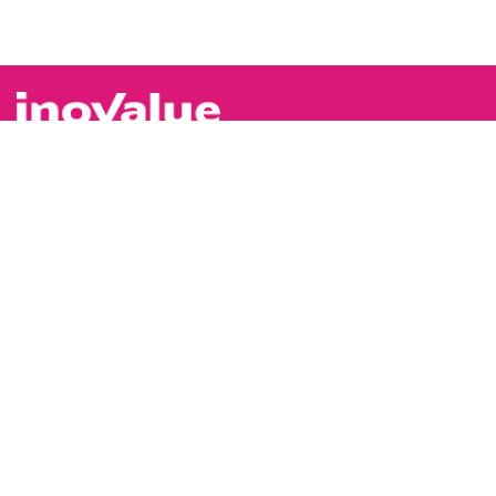
©2024 by INOVALUEEFAinovalue
VOUS ÊTES
Professionnels
Particuliers
Institutionnels
LE GROUPE
Qui sommes-nous ?
Nous rejoindre
SIÈGE SOCIAL
85 avenue Pierre-Grenier
92100 BOULOGNE-BILLANCOURT