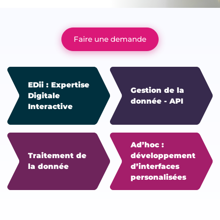
Faire une demande
EDii : Expertise
Gestion de la
Digitale
donnée - API
Interactive
Ad’hoc :
Traitement de
développement
la donnée
d’interfaces
personalisées