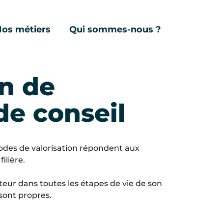
os métiers
Qui sommes-nous ?
VALUE
Expertise
Le Groupe
e
Conseil
RSE
on de
Data
Contact
de conseil
odes de valorisation répondent aux
ilière.
r dans toutes les étapes de vie de son
 sont propres.