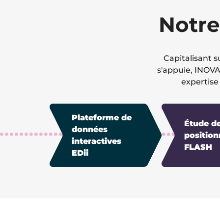
Notre
Capitalisant 
s'appuie, INOVA
expertise
Plateforme de
Étude d
données
positio
interactives
FLASH
EDii