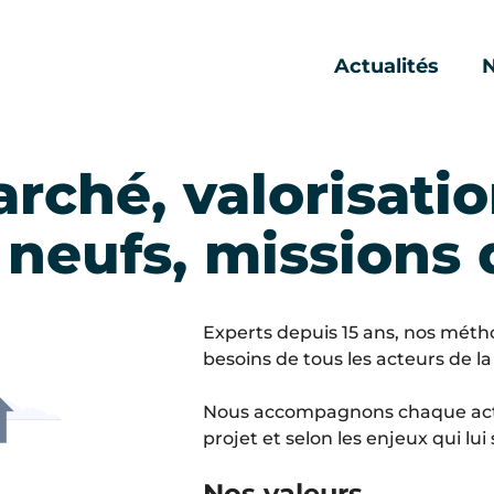
Actualités
N
Actualité INO
Revue de press
rché, valorisati
eufs, missions 
Experts depuis 15 ans, nos méth
besoins de tous les acteurs de la f
Nous accompagnons chaque acteu
projet et selon les enjeux qui lui
Nos valeurs