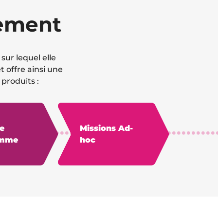
nement
ur lequel elle
 offre ainsi une
produits :
e
Missions Ad-
amme
hoc